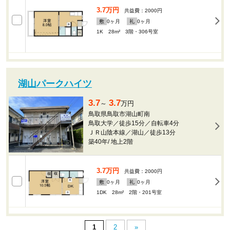
3.7万円
共益費：2000円
敷
0
ヶ月
礼
0
ヶ月
1K 28m²
3階・306号室
湖山パークハイツ
3.7
3.7
～
万円
鳥取県鳥取市湖山町南
鳥取大学／徒歩15分／自転車4分
ＪＲ山陰本線／湖山／徒歩13分
築40年
/
地上2階
3.7万円
共益費：2000円
敷
0
ヶ月
礼
0
ヶ月
1DK 28m²
2階・201号室
1
2
»