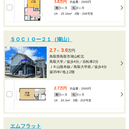
3.8万円
共益費：2000円
敷
0
ヶ月
礼
0
ヶ月
1K 25.16m²
2階・208号室
ＳＯＣＩＯー２１（湖山）
2.7
3.6
～
万円
鳥取県鳥取市湖山町北
鳥取大学／徒歩4分／自転車2分
ＪＲ山陰本線／鳥取大学前／徒歩4分
築35年
/
地上2階
2.7万円
共益費：2000円
敷
0
ヶ月
礼
0
ヶ月
1K 20.3m²
2階・203号室
エムフラット