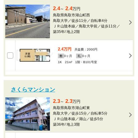
2.4
2.4
～
万円
鳥取県鳥取市湖山町西
鳥取大学／徒歩11分／自転車4分
ＪＲ山陰本線／鳥取大学前／徒歩11分／
築35年
/
地上2階
2.4万円
共益費：2000円
敷
0
ヶ月
礼
0
ヶ月
1K 21m²
1階・B101号室
さくらマンション
2.3
2.3
～
万円
鳥取県鳥取市湖山町東
鳥取大学／徒歩15分／自転車5分
ＪＲ山陰本線／湖山／徒歩5分
築36年
/
地上3階