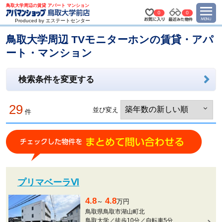
鳥取大学周辺の賃貸 アパート マンション
0
0
Produced by エステートセンター
鳥取大学周辺 TVモニターホンの賃貸・アパ
ート・マンション
検索条件を変更する
29
並び変え
件
プリマベーラⅥ
4.8
4.8
～
万円
鳥取県鳥取市湖山町北
鳥取大学／徒歩10分／自転車5分