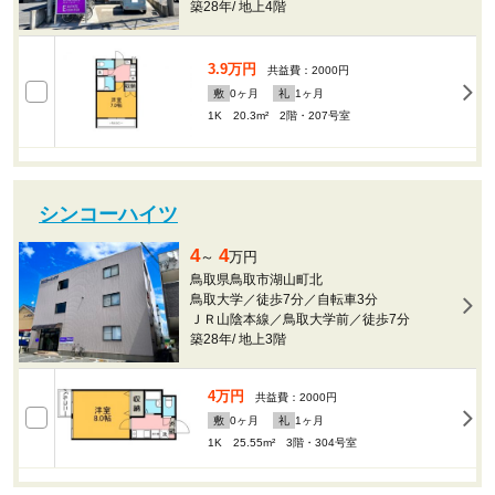
築28年
/
地上4階
3.9万円
共益費：2000円
敷
0
ヶ月
礼
1
ヶ月
1K 20.3m²
2階・207号室
シンコーハイツ
4
4
～
万円
鳥取県鳥取市湖山町北
鳥取大学／徒歩7分／自転車3分
ＪＲ山陰本線／鳥取大学前／徒歩7分
築28年
/
地上3階
4万円
共益費：2000円
敷
0
ヶ月
礼
1
ヶ月
1K 25.55m²
3階・304号室