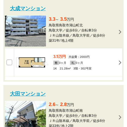
大成マンション
3.3
3.5
～
万円
鳥取県鳥取市湖山町北
鳥取大学／徒歩8分／自転車3分
ＪＲ山陰本線／鳥取大学前／徒歩8分
築31年
/
地上4階
3.5万円
共益費：2000円
敷
0
ヶ月
礼
0
ヶ月
1K 21.28m²
3階・302号室
大田マンション
2.6
2.8
～
万円
鳥取県鳥取市湖山町南
鳥取大学／徒歩8分／自転車3分
ＪＲ山陰本線／鳥取大学前／徒歩8分
築33年
/
地上2階