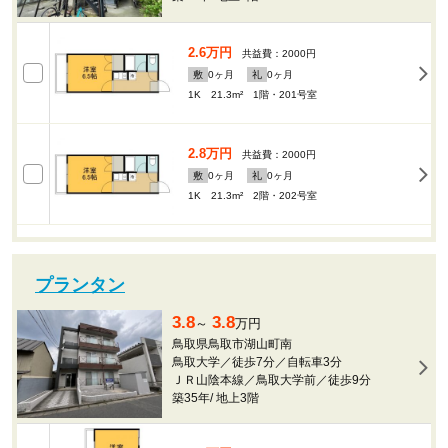
2.6万円
共益費：2000円
敷
0
ヶ月
礼
0
ヶ月
1K 21.3m²
1階・201号室
2.8万円
共益費：2000円
敷
0
ヶ月
礼
0
ヶ月
1K 21.3m²
2階・202号室
プランタン
3.8
3.8
～
万円
鳥取県鳥取市湖山町南
鳥取大学／徒歩7分／自転車3分
ＪＲ山陰本線／鳥取大学前／徒歩9分
築35年
/
地上3階