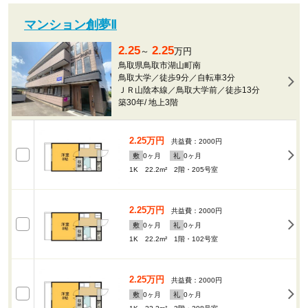
マンション創夢Ⅱ
2.25
2.25
～
万円
鳥取県鳥取市湖山町南
鳥取大学／徒歩9分／自転車3分
ＪＲ山陰本線／鳥取大学前／徒歩13分
築30年
/
地上3階
2.25万円
共益費：2000円
敷
0
ヶ月
礼
0
ヶ月
1K 22.2m²
2階・205号室
2.25万円
共益費：2000円
敷
0
ヶ月
礼
0
ヶ月
1K 22.2m²
1階・102号室
2.25万円
共益費：2000円
敷
0
ヶ月
礼
0
ヶ月