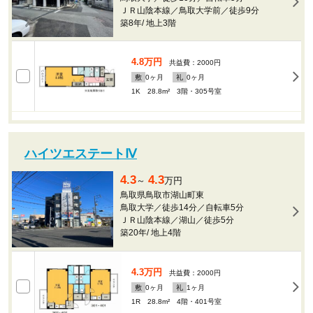
ＪＲ山陰本線／鳥取大学前／徒歩9分
築8年
/
地上3階
4.8万円
共益費：2000円
敷
0
ヶ月
礼
0
ヶ月
1K 28.8m²
3階・305号室
ハイツエステートⅣ
4.3
4.3
～
万円
鳥取県鳥取市湖山町東
鳥取大学／徒歩14分／自転車5分
ＪＲ山陰本線／湖山／徒歩5分
築20年
/
地上4階
4.3万円
共益費：2000円
敷
0
ヶ月
礼
1
ヶ月
1R 28.8m²
4階・401号室