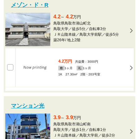
メゾン・ド・R
4.2
4.2
～
万円
鳥取県鳥取市湖山町北
鳥取大学／徒歩5分／自転車3分
ＪＲ山陰本線／鳥取大学前駅／徒歩5分
築26年
/
地上2階
4.2万円
共益費：3000円
敷
1
ヶ月
礼
1
ヶ月
1K 27.30m²
2階・203号室
マンション光
3.9
3.9
～
万円
鳥取県鳥取市湖山町南
鳥取大学／徒歩1分／自転車1分
ＪＲ山陰本線／鳥取大学前／徒歩2分