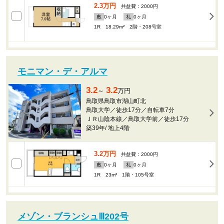
2.3万円
共益費：2000円
敷
0
ヶ月
礼
0
ヶ月
1R 18.29m²
2階・208号室
モニマン・デ・アルマ
3.2
3.2
～
万円
鳥取県鳥取市湖山町北
鳥取大学／徒歩17分／自転車7分
ＪＲ山陰本線／鳥取大学前／徒歩17分
築39年
/
地上4階
3.2万円
共益費：2000円
敷
0
ヶ月
礼
0
ヶ月
1R 23m²
1階・105号室
メゾン・ブランシュⅢ202号