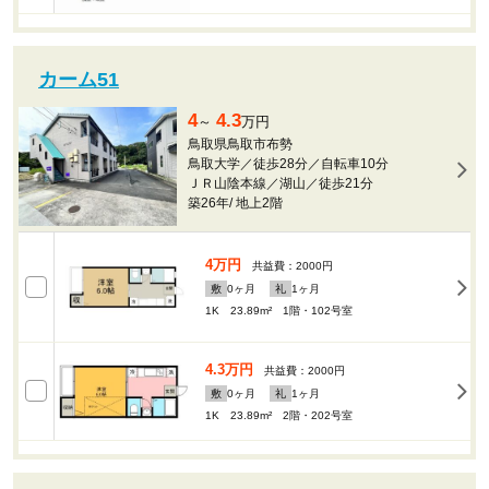
カーム51
4
4.3
～
万円
鳥取県鳥取市布勢
鳥取大学／徒歩28分／自転車10分
ＪＲ山陰本線／湖山／徒歩21分
築26年
/
地上2階
4万円
共益費：2000円
敷
0
ヶ月
礼
1
ヶ月
1K 23.89m²
1階・102号室
4.3万円
共益費：2000円
敷
0
ヶ月
礼
1
ヶ月
1K 23.89m²
2階・202号室