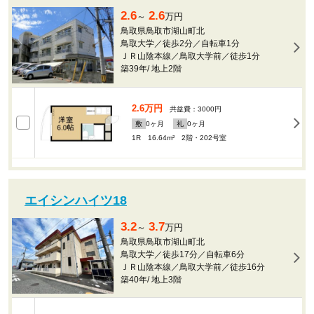
2.6
2.6
～
万円
鳥取県鳥取市湖山町北
鳥取大学／徒歩2分／自転車1分
ＪＲ山陰本線／鳥取大学前／徒歩1分
築39年
/
地上2階
2.6万円
共益費：3000円
敷
0
ヶ月
礼
0
ヶ月
1R 16.64m²
2階・202号室
エイシンハイツ18
3.2
3.7
～
万円
鳥取県鳥取市湖山町北
鳥取大学／徒歩17分／自転車6分
ＪＲ山陰本線／鳥取大学前／徒歩16分
築40年
/
地上3階