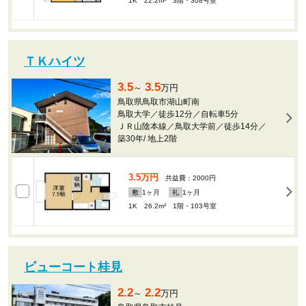
1K 22.2m²
3階・308号室
ＴＫハイツ
3.5
3.5
～
万円
鳥取県鳥取市湖山町南
鳥取大学／徒歩12分／自転車5分
ＪＲ山陰本線／鳥取大学前／徒歩14分／
築30年
/
地上2階
3.5万円
共益費：2000円
敷
1
ヶ月
礼
1
ヶ月
1K 26.2m²
1階・103号室
ビューコート桂見
2.2
2.2
～
万円