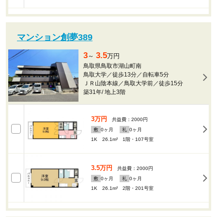
マンション創夢389
3
3.5
～
万円
鳥取県鳥取市湖山町南
鳥取大学／徒歩13分／自転車5分
ＪＲ山陰本線／鳥取大学前／徒歩15分
築31年
/
地上3階
3万円
共益費：2000円
敷
0
ヶ月
礼
0
ヶ月
1K 26.1m²
1階・107号室
3.5万円
共益費：2000円
敷
0
ヶ月
礼
0
ヶ月
1K 26.1m²
2階・201号室