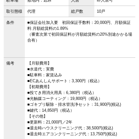
駐車場
敷地内：込み
入居
即入居可
取引態様
代理
総戸数
10戸
条件
■保証会社加入要 初回保証手数料：20,000円、月額保証
料:月額総賃料の1.89%
（審査次第で初回保証料が月額総賃料の20%別途かかる場
合有）
備考
【月額費用】
■水道代：実費
■駐車料：家賃込み
■ECあんしんサポート：3,300円（税込）
【初期費用】
■投てき用消火用具：6,380円（税込）
■光触媒コーティング：19,800円（税込）
■ゴキブリ駆除・排水管洗浄セット：31,900円(税込)
■鍵代：14,850円（税込）
【その他】
■更新料：21,000円／2年
■退去時ハウスクリーニング代：38,500円(税込)
■退去時エアコンクリーニング代：13,750円(税込)