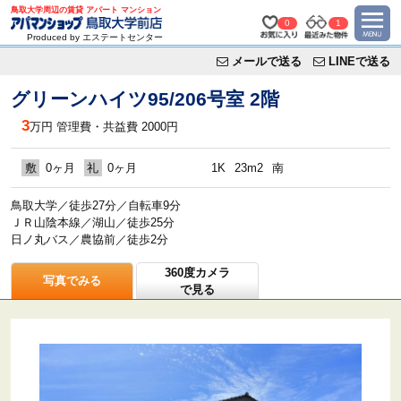
鳥取大学周辺の賃貸 アパート マンション
0
1
Produced by エステートセンター
メールで送る
LINEで送る
グリーンハイツ95/206号室 2階
3
万円
管理費・共益費 2000円
敷
0ヶ月
礼
0ヶ月
1K
23m2
南
鳥取大学／徒歩27分／自転車9分
ＪＲ山陰本線／湖山／徒歩25分
日ノ丸バス／農協前／徒歩2分
360度カメラ
写真でみる
で見る