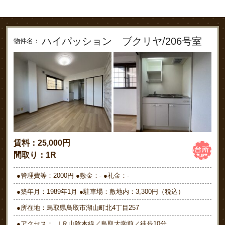
ハイパッション ブクリヤ/206号室
物件名：
賃料：25,000円
間取り：1R
●管理費等：2000円 ●敷金：- ●礼金：-
●築年月：1989年1月 ●駐車場：敷地内：3,300円（税込）
●所在地：鳥取県鳥取市湖山町北4丁目257
●アクセス： ＪＲ山陰本線／鳥取大学前／徒歩10分