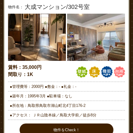
大成マンション/302号室
物件名：
賃料：35,000円
間取り：1K
●管理費等：2000円 ●敷金：- ●礼金：-
●築年月：1995年3月 ●駐車場：なし
●所在地：鳥取県鳥取市湖山町北4丁目176-2
●アクセス： ＪＲ山陰本線／鳥取大学前／徒歩8分
物件をCheck！