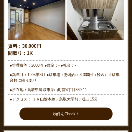
賃料：30,000円
間取り：1K
●管理費等：2000円 ●敷金：- ●礼金：-
●築年月：1995年3月 ●駐車場：敷地内：3,300円（税込）※駐車
台数に限りあり
●所在地：鳥取県鳥取市湖山町南4丁目389-11
●アクセス： ＪＲ山陰本線／鳥取大学前／徒歩15分
物件をCheck！