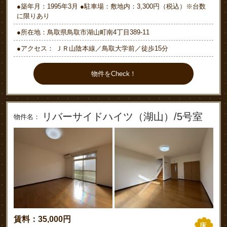
●築年月：1995年3月 ●駐車場：敷地内：3,300円（税込）※台数
に限りあり
●所在地：鳥取県鳥取市湖山町南4丁目389-11
●アクセス： ＪＲ山陰本線／鳥取大学前／徒歩15分
物件をCheck！
リバーサイドハイツ（湖山）/5号室
物件名：
賃料：35,000円