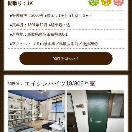
間取り：1K
●管理費等：2000円 ●敷金：1ヶ月 ●礼金：1ヶ月
●築年月：1991年12月 ●駐車場：込
●所在地：鳥取県鳥取市布勢308-1
●アクセス： ＪＲ山陰本線／鳥取大学前／徒歩26分
物件をCheck！
エイシンハイツ18/306号室
物件名：