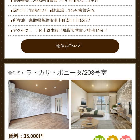
●管理費等：2000円 ●敷金：1ヶ月 ●礼金：1ヶ月
●築年月：1996年2月 ●駐車場：1台分家賃込み
●所在地：鳥取県鳥取市湖山町南1丁目525-2
●アクセス： ＪＲ山陰本線／鳥取大学前／徒歩14分／
物件をCheck！
ラ・カサ・ボニータ/203号室
物件名：
賃料：35,000円