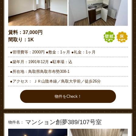
賃料：37,000円
間取り：1K
●管理費等：2000円 ●敷金：1ヶ月 ●礼金：1ヶ月
●築年月：1991年12月 ●駐車場：込
●所在地：鳥取県鳥取市布勢308-1
●アクセス： ＪＲ山陰本線／鳥取大学前／徒歩26分
物件をCheck！
マンション創夢389/107号室
物件名：