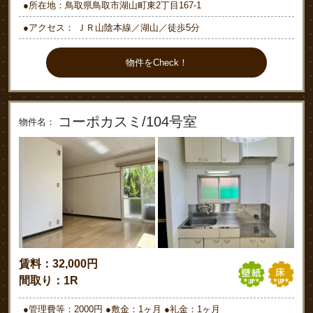
●所在地：鳥取県鳥取市湖山町東2丁目167-1
●アクセス： ＪＲ山陰本線／湖山／徒歩5分
物件をCheck！
コーポカスミ/104号室
物件名：
賃料：32,000円
間取り：1R
●管理費等：2000円 ●敷金：1ヶ月 ●礼金：1ヶ月