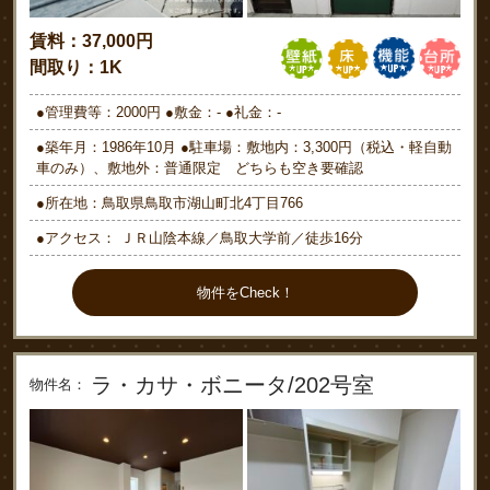
賃料：37,000円
間取り：1K
●管理費等：2000円 ●敷金：- ●礼金：-
●築年月：1986年10月 ●駐車場：敷地内：3,300円（税込・軽自動
車のみ）、敷地外：普通限定 どちらも空き要確認
●所在地：鳥取県鳥取市湖山町北4丁目766
●アクセス： ＪＲ山陰本線／鳥取大学前／徒歩16分
物件をCheck！
ラ・カサ・ボニータ/202号室
物件名：