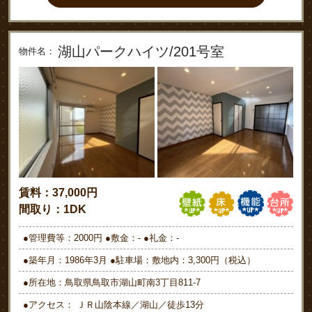
湖山パークハイツ/201号室
物件名：
賃料：37,000円
間取り：1DK
●管理費等：2000円 ●敷金：- ●礼金：-
●築年月：1986年3月 ●駐車場：敷地内：3,300円（税込）
●所在地：鳥取県鳥取市湖山町南3丁目811-7
●アクセス： ＪＲ山陰本線／湖山／徒歩13分