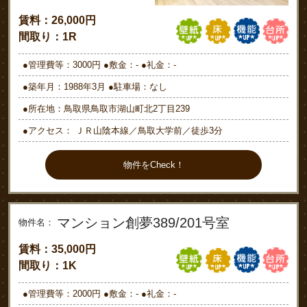
賃料：26,000円
間取り：1R
●管理費等：3000円 ●敷金：- ●礼金：-
●築年月：1988年3月 ●駐車場：なし
●所在地：鳥取県鳥取市湖山町北2丁目239
●アクセス： ＪＲ山陰本線／鳥取大学前／徒歩3分
物件をCheck！
マンション創夢389/201号室
物件名：
賃料：35,000円
間取り：1K
●管理費等：2000円 ●敷金：- ●礼金：-