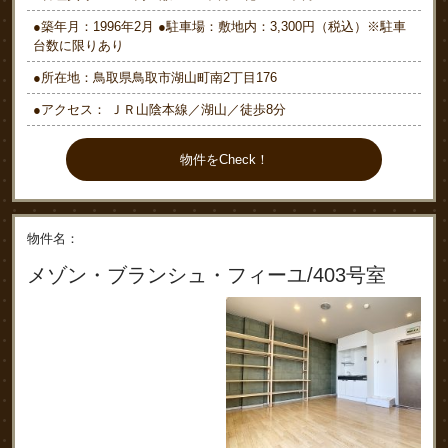
●築年月：1996年2月 ●駐車場：敷地内：3,300円（税込）※駐車
台数に限りあり
●所在地：鳥取県鳥取市湖山町南2丁目176
●アクセス： ＪＲ山陰本線／湖山／徒歩8分
物件をCheck！
物件名：
メゾン・ブランシュ・フィーユ/403号室